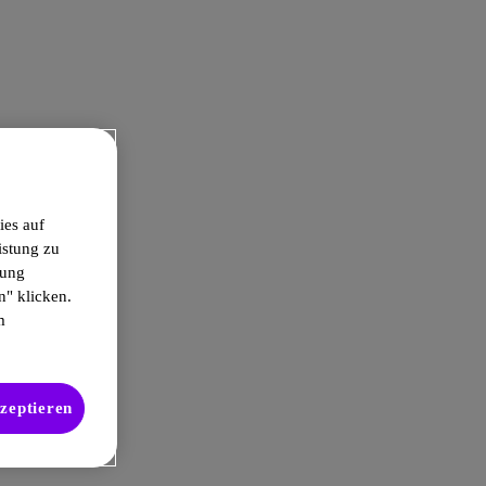
ies auf
istung zu
gung
n" klicken.
m
kzeptieren