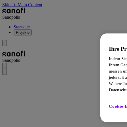
Skip To Main Content
Sanopolis
Startseite
Projekte
Ihre Pr
Indem Sie
Sanopolis
Ihrem Ger
messen un
jederzeit
Weitere I
Datenschut
Cookie-E