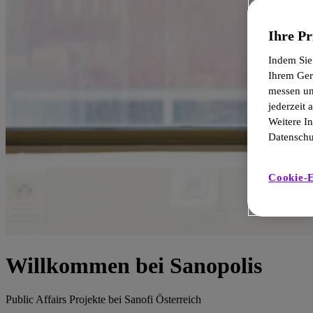
Ihre Pr
Indem Sie
Ihrem Ger
messen un
jederzeit
Weitere I
Datenschut
Cookie-E
Willkommen bei Sanopolis
Public Affairs Projekte bei Sanofi Österreich