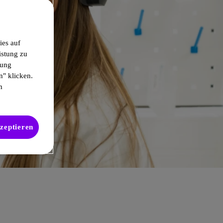
ies auf
istung zu
gung
n" klicken.
m
kzeptieren