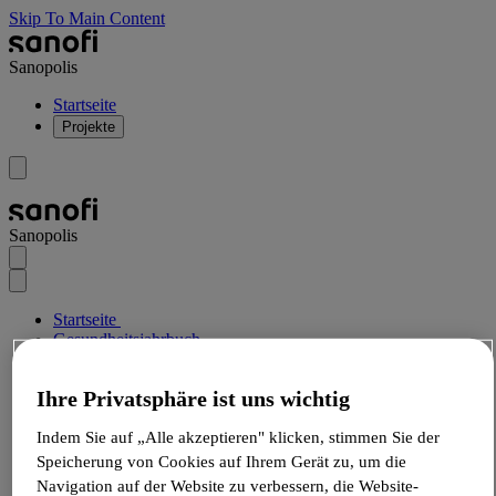
Skip To Main Content
Sanopolis
Startseite
Projekte
Sanopolis
Startseite
Gesundheitsjahrbuch
Jahrbuch Gesundheit 2023
Blogbeiträge
Ihre Privatsphäre ist uns wichtig
MTD-Berufe leisten einen wichtigen Beitrag für die
Gesundheit der Österreicher:innen
Indem Sie auf „Alle akzeptieren" klicken, stimmen Sie der
Blogbeitrag
Speicherung von Cookies auf Ihrem Gerät zu, um die
Sanopolis
Navigation auf der Website zu verbessern, die Website-