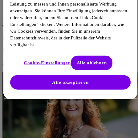
31. Aug. 2023
Leistung zu messen und Ihnen personalisierte Werbung
anzuzeigen. Sie können Ihre Einwilligung jederzeit anpassen
MTD-Berufe leisten einen
oder widerrufen, indem Sie auf den Link „Cookie-
wichtigen Beitrag für die
Einstellungen" klicken. Weitere Informationen darüber, wie
wir Cookies verwenden, finden Sie in unserem
Gesundheit der
Datenschutzhinweis, der in der Fußzeile der Website
verfügbar ist.
Österreicher:innen
Cookie-Einstellungen
Alle ablehnen
Gabriele Jaksch
Alle akzeptieren