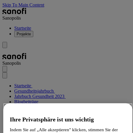
Skip To Main Content
Sanopolis
Startseite
Projekte
Sanopolis
Startseite
Gesundheitsjahrbuch
Jahrbuch Gesundheit 2023
Blogbeiträge
Digitalisierung im Gesundheitswesen: Nutzen für
Patient:innen und Forschung
Ihre Privatsphäre ist uns wichtig
Blogbeitrag
Sanopolis
Indem Sie auf „Alle akzeptieren" klicken, stimmen Sie der