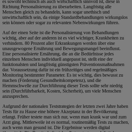
es sowohl technisch als auch wirtschaftlich sinnvoll ist, diese in
Richtung Personalisierung zu überarbeiten. Langfristig alle
Menschen gleich zu behandeln, kann sogar unethisch und
unwirtschaftlich sein, da einige Standardbehandlungen wirkungslos
sein können oder sogar zu relevanten Nebenwirkungen führen.
Auf der einen Seite ist die Personalisierung von Behandlungen
wichtig, aber auf der anderen ist es viel wichtiger, Krankheiten zu
verhindern. 80 Prozent aller Erkrankungen werden über eine
unausgewogene Ernährung und Bewegungsmangel beeinflusst.
Eine personalisierte Ernährung, die an die Bedürfnisse jedes
einzelnen Menschen individuell angepasst ist, stellt eine der
funktionalsten und langfristig günstigsten Präventionsmaßnahmen
dar. Voraussetzung dafür ist ein frühzeitiges und regelmäßiges
Monitoring bestimmter Parameter. Es ist wichtig, dies bewusst zu
machen (Förderung Gesundheitskompetenz), und die
Hemmschwelle zur Durchführung dieser Tests sollte sehr niedrig
sein (Durchführbarkeit, Kosten, Sicherheit), um viele Menschen
anzusprechen.
Aufgrund der nationalen Teststrategien der letzten zwei Jahre haben
Tests für zu Hause eine höhere Akzeptanz in der Bevölkerung
erlangt. Früher testete man sich nur, wenn man krank war und zum
Arzt ging. Mittlerweile ist es normal, routinemäßig Tests zu machen,
auch wenn man gesund ist. Die Ergebnisse werden digital