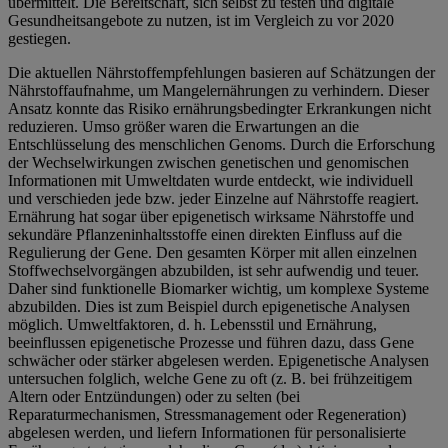
übermittelt. Die Bereitschaft, sich selbst zu testen und digitale
Gesundheitsangebote zu nutzen, ist im Vergleich zu vor 2020
gestiegen.
Die aktuellen Nährstoffempfehlungen basieren auf Schätzungen der
Nährstoffaufnahme, um Mangelernährungen zu verhindern. Dieser
Ansatz konnte das Risiko ernährungsbedingter Erkrankungen nicht
reduzieren. Umso größer waren die Erwartungen an die
Entschlüsselung des menschlichen Genoms. Durch die Erforschung
der Wechselwirkungen zwischen genetischen und genomischen
Informationen mit Umweltdaten wurde entdeckt, wie individuell
und verschieden jede bzw. jeder Einzelne auf Nährstoffe reagiert.
Ernährung hat sogar über epigenetisch wirksame Nährstoffe und
sekundäre Pflanzeninhaltsstoffe einen direkten Einfluss auf die
Regulierung der Gene. Den gesamten Körper mit allen einzelnen
Stoffwechselvorgängen abzubilden, ist sehr aufwendig und teuer.
Daher sind funktionelle Biomarker wichtig, um komplexe Systeme
abzubilden. Dies ist zum Beispiel durch epigenetische Analysen
möglich. Umweltfaktoren, d. h. Lebensstil und Ernährung,
beeinflussen epigenetische Prozesse und führen dazu, dass Gene
schwächer oder stärker abgelesen werden. Epigenetische Analysen
untersuchen folglich, welche Gene zu oft (z. B. bei frühzeitigem
Altern oder Entzündungen) oder zu selten (bei
Reparaturmechanismen, Stressmanagement oder Regeneration)
abgelesen werden, und liefern Informationen für personalisierte